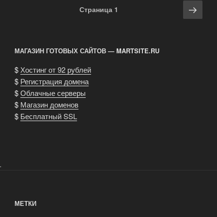
Навигация
Сле
Страница
1
по
стра
записям
МАГАЗИН ГОТОВЫХ САЙТОВ — MARTSITE.RU
$
Хостинг от 92 рублей
$
Регистрация домена
$
Облачные серверы
$
Магазин доменов
$
Бесплатный SSL
.
МЕТКИ