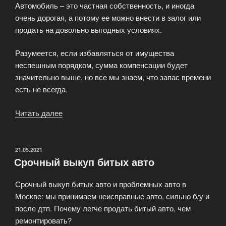
Автомобиль – это частная собственность, и иногда
очень дорогая, а потому ее можно внести в залог или
продать на довольно выгодных условиях.
Разумеется, если избавляться от имущества
неспешным порядком, сумма компенсации будет
значительно выше, но все мы знаем, что запас времени
есть не всегда.
Читать далее
«Услуги
по
выкупу
авто
ОПУБЛИКОВАНО
21.05.2021
Срочный выкуп битых авто
автосалона
PriceCars»
Срочный выкуп битых авто и проблемных авто в
Москве: мы принимаем неисправные авто, сильно б/у и
после дтп. Почему легче продать битый авто, чем
ремонтировать?