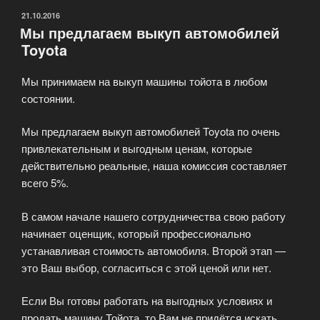
выкупом
ОПУБЛИКОВАНО
21.10.2016
Мы предлагаем выкуп автомобилей
иномарок
Toyota
любых
моделей»
Мы принимаем на выкуп машины тойота в любом
состоянии.
Мы предлагаем выкуп автомобилей Toyota по очень
привлекательным и выгодным ценам, которые
действительно реальные, наша комиссия составляет
всего 5%.
В самом начале нашего сотрудничества свою работу
начинает оценщик, который профессионально
устанавливая стоимость автомобиля. Второй этап —
это Ваш выбор, согласиться с этой ценой или нет.
Если Вы готовы работать на выгодных условиях и
продать машину Тойота, то Вам не придётся искать